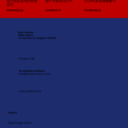
福宁号抵达马六甲
福宁抵达圣淘沙欢迎
2024年新加坡帆船节
仪式
2024年4月25日
2024年5月1日
2024年4月25日
Boat Location
Raffles Marina
10 Tuas West Dr, Singapore 638404
10 AM-6 PM
For Bookings & Enquiry
info@flamecomms.com
+(65) 9048 3163
Explore
How to get there